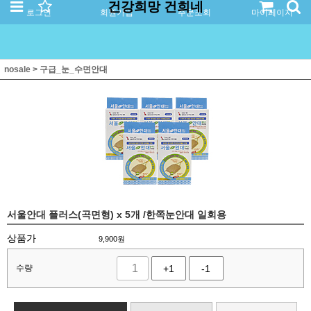
건강희망 건희네
로그인
회원가입
주문조회
마이페이지
nosale
>
구급_눈_수면안대
서울안대 플러스(곡면형) x 5개 /한쪽눈안대 일회용
상품가
9,900
원
수량
+1
-1