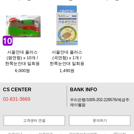
서울안대 플러스
서울안대 플러스
(평면형) x 10개 /
(곡면형) x 1개 /
한쪽눈안대 일회용
한쪽눈안대 일회용
6,000원
1,490원
CS CENTER
BANK INFO
02-831-3669
우리은행/1005-202-228576/예금주:
제이웰팜
고객센터 연결
문의하기