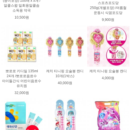
(종이포장) 100매 x 5개 /
스포츠포도당
알콜스왑 일회용알콜솜
250g(개별포장) /여름철
소독용 약국
운동시 식염포도당
10,500원
9,900원
뽀로로 키디밀 135ml
캐치 티니핑 요술봉 캔디
캐치 티니핑 요술봉 캔디
24개 /뽀로로음료수
10개(1박스)
4,000원
아이들간식 어린이음료수
40,000원
유치원
32,000원