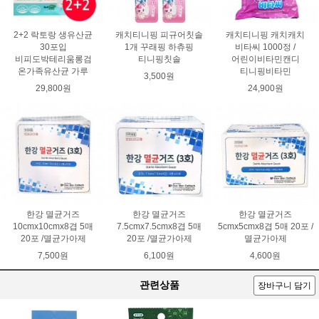
2+2 락토랑 생유산균
캐치티니핑 피규어칫솔
캐치티니핑 캐치캐치
30포입
1개 꾸래핑 하츄핑
비타씨 1000정 /
비피도박테리움롱검
티니핑칫솔
어린이비타민캔디
온가족유산균 가루
티니핑비타민
3,500원
29,800원
24,900원
한강 멸균거즈
한강 멸균거즈
한강 멸균거즈
10cmx10cmx8겹 5매
7.5cmx7.5cmx8겹 5매
5cmx5cmx8겹 5매 20포 /
20포 /멸균가아제
20포 /멸균가아제
멸균가아제
7,500원
6,100원
4,600원
관련상품
장바구니 담기