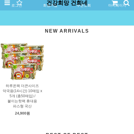
건강희망 건희네
로그인
회원가입
주문조회
마이페이지
NEW ARRIVALS
하루온팩 더큰사이즈
약국용(14시간) 10매입 x
5개 (총50매입) /
붙이는핫팩 휴대용
파스형 국산
24,900원