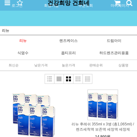
건강희망 건희네
로그인
회원가입
주문조회
마이페이지
리뉴
리뉴
렌즈케이스
드림아이
식염수
옵티프리
하드렌즈관리용품
최신순
낮은가격
높은가격
판매순위
상품명
리뉴 후레쉬 355ml x 3병 (총1,065ml) /
렌즈세척액 보존액 세정액 세정제
14,900원