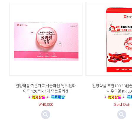
일양약품 저분자 피쉬콜라겐 톡톡 펩타
일양약품 크릴100 30캡슐 
이드 120포 x 1개 먹는콜라겐
새우오일 KRILLO
￦40,000
Sold Out