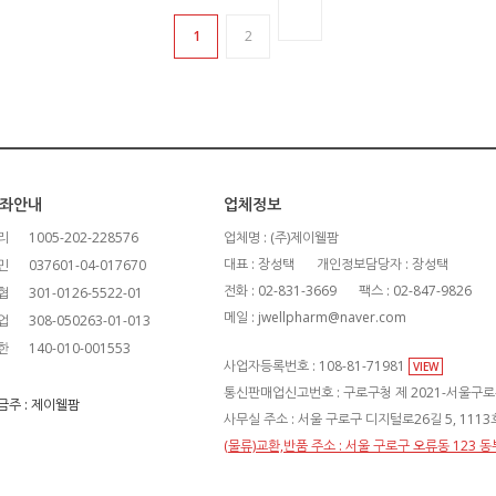
1
2
좌안내
업체정보
리
1005-202-228576
업체명 : (주)제이웰팜
대표 : 장성택
개인정보담당자 : 장성택
민
037601-04-017670
전화 : 02-831-3669
팩스 : 02-847-9826
협
301-0126-5522-01
메일 : jwellpharm@naver.com
업
308-050263-01-013
한
140-010-001553
사업자등록번호 : 108-81-71981
VIEW
통신판매업신고번호 : 구로구청 제 2021-서울구로-
금주 : 제이웰팜
사무실 주소 : 서울 구로구 디지털로26길 5, 111
(물류)교환,반품 주소 : 서울 구로구 오류동 123