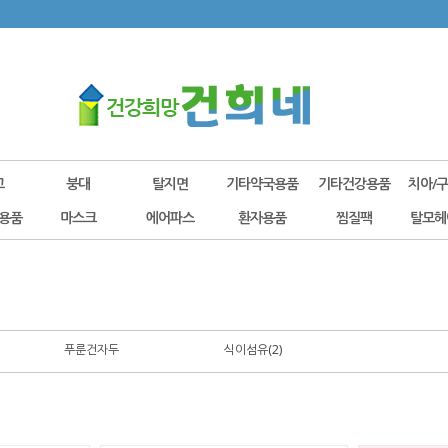
고
붕대
탈지면
기타약국용품
기타건강용품
치아/
용품
마스크
에어파스
환자용품
찜질팩
탈모헤
푸룬건자두
식이섬유(2)