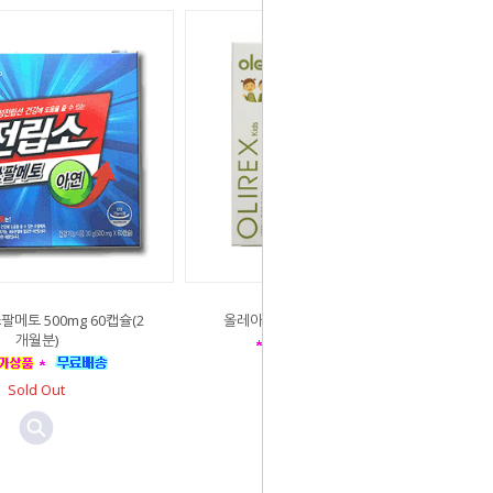
쏘팔메토 500mg 60캡슐(2
올레아 올리렉스 키즈 20ml x 3개
개월분)
Sold Out
Sold Out