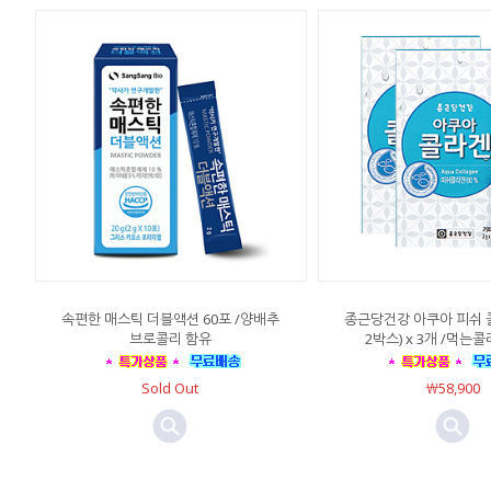
속편한 매스틱 더블액션 60포 /양배추
종근당건강 아쿠아 피쉬 콜
브로콜리 함유
2박스) x 3개 /먹는
Sold Out
￦58,900