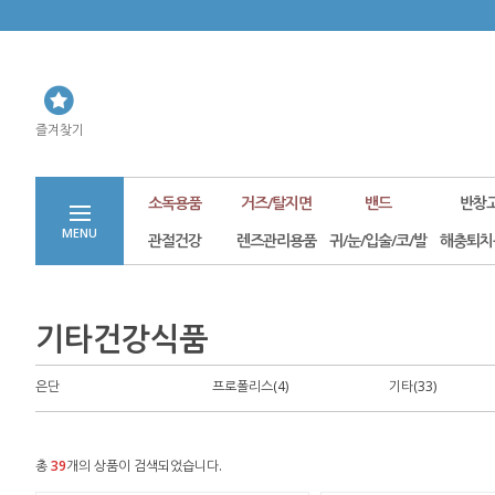
즐겨찾기
소독용품
거즈/탈지면
밴드
반창
MENU
관절건강
렌즈관리용품
귀/눈/입술/코/발
해충퇴치
기타건강식품
은단
프로폴리스(4)
기타(33)
총
39
개의 상품이 검색되었습니다.