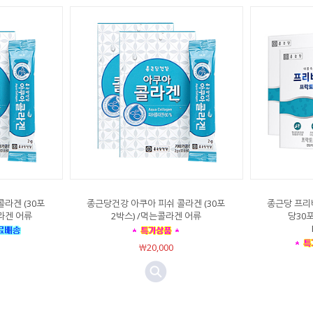
라겐 (30포
종근당건강 아쿠아 피쉬 콜라겐 (30포
종근당 프리
콜라겐 어류
2박스) /먹는콜라겐 어류
당30포
￦20,000