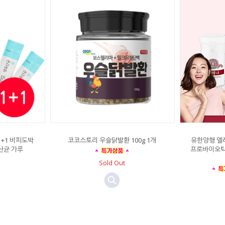
1+1 비피도박
코코스토리 우슬닭발환 100g 1개
유한양행 엘레
산균 가루
프로바이오틱
Sold Out