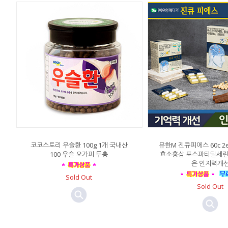
코코스토리 우슬환 100g 1개 국내산
유한M 진큐피에스 60c 2
100 우슬 오가피 두충
효소홍삼 포스파티딜세린
은 인지력개
Sold Out
Sold Out