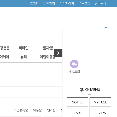
로그인
회원가입
마이페이지
주문조회
장바구니
구강용품
비타민
캔디/껌
기타건강식품
캐릭터제품
어케어
뷰티
어린이용품
900원쇼핑
신상품
· HOME
>
기타건강식품
배송조회
QUICK MENU
NOTICE
MYPAGE
최근등록순
이름순
인기순
판매순
높은가격순
낮은가격순
CART
REVIEW