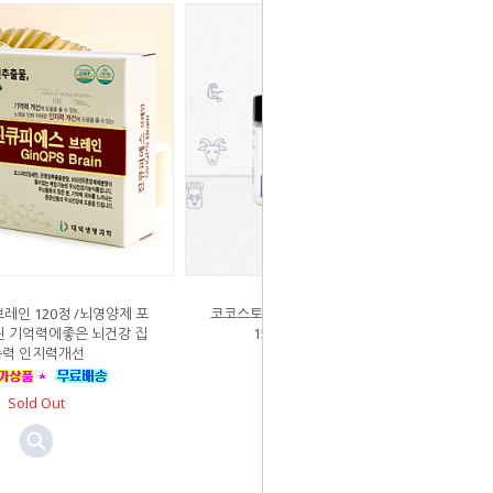
인 120정 /뇌영양제 포
코코스토리 산양유 초유프로틴 콜라겐
 기억력에좋은 뇌건강 집
150g x 1개 단백질분말
중력 인지력개선
Sold Out
Sold Out