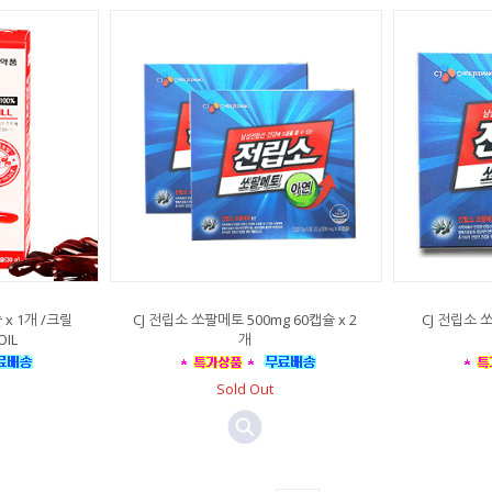
x 1개 /크릴
CJ 전립소 쏘팔메토 500mg 60캡슐 x 2
CJ 전립소 
IL
개
Sold Out