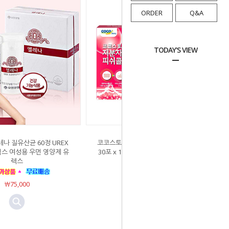
ORDER
Q&A
TODAY'S VIEW
나 질유산균 60정 UREX
코코스토리 저분자 피쉬콜라겐액트 2g
스 여성용 우먼 영양제 유
30포 x 1개 먹는피시콜라겐 가루 생선
렉스
어류
￦75,000
Sold Out