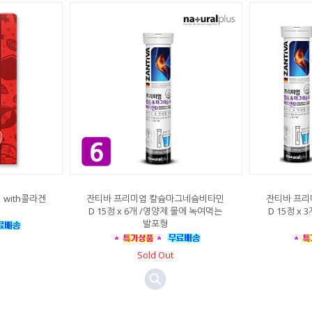
with콜라겐
잔티바 프리미엄 칼슘마그네슘비타민
잔티바 프리
D 15정 x 6개 /영양제 물에 녹여먹는
D 15정 x
발포형
Sold Out