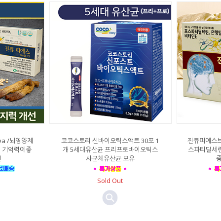
ea /뇌영양제
코코스토리 신바이오틱스액트 30포 1
진큐피에스브레
 기억력에좋
개 5세대유산균 프리프로바이오틱스
스파티딜세린
선
사균체유산균 모유
Sold Out