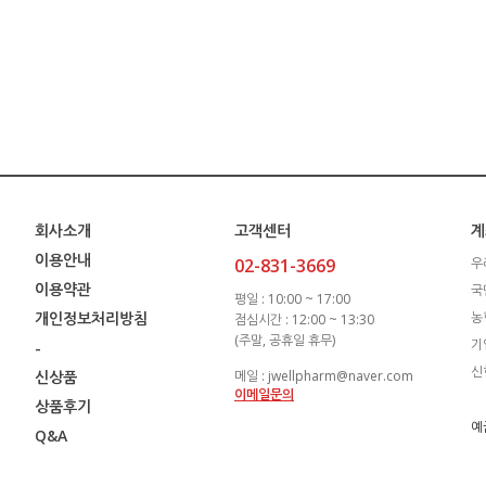
회사소개
고객센터
계
이용안내
02-831-3669
우
이용약관
국
평일 : 10:00 ~ 17:00
개인정보처리방침
농
점심시간 : 12:00 ~ 13:30
(주말, 공휴일 휴무)
기
-
신
신상품
메일 : jwellpharm@naver.com
이메일문의
상품후기
예
Q&A