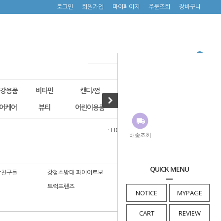
로그인
회원가입
마이페이지
주문조회
장바구니
구강용품
비타민
캔디/껌
기타건강식품
캐릭터제품
어케어
뷰티
어린이용품
900원쇼핑
신상품
· HOME
>
캐릭터제품
>
로보카폴리
배송조회
QUICK MENU
감친구들
강철소방대 파이어로보
꼬마버스 타요(2)
트럭프렌즈
포켓몬
NOTICE
MYPAGE
CART
REVIEW