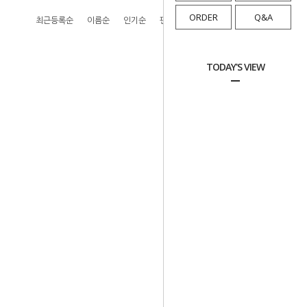
ORDER
Q&A
최근등록순
이름순
인기순
판매순
높은가격순
낮은가격순
TODAY'S VIEW