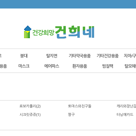
고
붕대
탈지면
기타약국용품
기타건강용품
치아/
용품
마스크
에어파스
환자용품
찜질팩
탈모헤
로보카폴리(2)
토마스와친구들
캐리와장난
시크릿쥬쥬(1)
짱구
터닝메카드