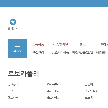
즐겨찾기
소독용품
거즈/탈지면
밴드
반창
MENU
관절건강
렌즈관리용품
귀/눈/입술/코/발
해충퇴치
로보카폴리
핑크퐁(4)
뽀로로(8)
곰탱이
또봇
미니특공대
소피와루비
헬로카봇
헬로키티(2)
코코몽