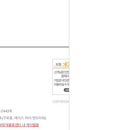
COPYRIGHT(C). ALL RIGHT RESERVED.
2443호
3호(구로동, 에이스 하이-엔드타워)
 동부화재물류센터 내 제이웰팜