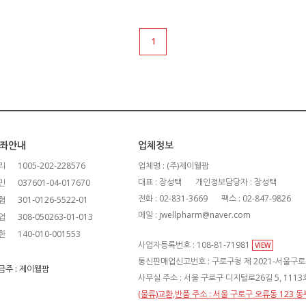
1
좌안내
업체정보
리
1005-202-228576
업체명 : (주)제이웰팜
대표 : 장성택
개인정보담당자 : 장성택
민
037601-04-017670
전화 : 02-831-3669
팩스 : 02-847-9826
협
301-0126-5522-01
메일 : jwellpharm@naver.com
업
308-050263-01-013
한
140-010-001553
사업자등록번호 : 108-81-71981
VIEW
통신판매업신고번호 : 구로구청 제 2021-서울구로-
금주 : 제이웰팜
사무실 주소 : 서울 구로구 디지털로26길 5, 111
(물류)교환,반품 주소 : 서울 구로구 오류동 123