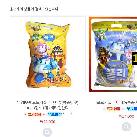
총
2
개의 상품이 검색되었습니다.
남양F&B 로보카폴리 비타D(복숭아맛)
로보카폴리 비타D(복숭아맛
1000정 x 1개 /비타민캔디
￦21,900
￦22,900