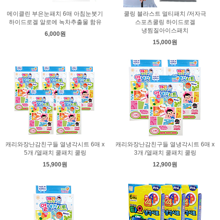
메이클린 부은눈패치 6매 아침눈붓기
쿨링 블라스트 멀티패치 /저자극
하이드로겔 알로에 녹차추출물 함유
스포츠쿨링 하이드로겔
냉찜질아이스패치
6,000원
15,000원
캐리와장난감친구들 열냉각시트 6매 x
캐리와장난감친구들 열냉각시트 6매 x
5개 /열패치 쿨패치 쿨링
3개 /열패치 쿨패치 쿨링
15,900원
12,900원