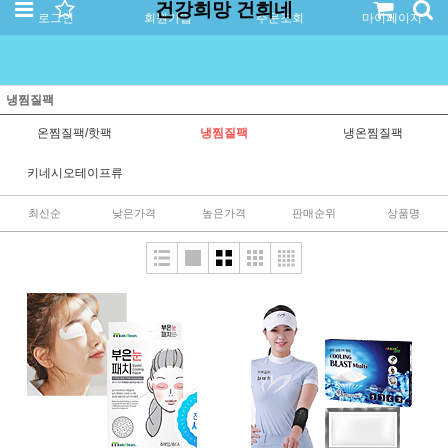
건강희망 건희네
로그인
회원가입
주문조회
마이페이지
냉찜질팩
온찜질팩/핫팩
냉찜질팩
냉온찜질팩
키네시오테이프류
최신순
낮은가격
높은가격
판매순위
상품명