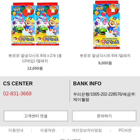
뽀로로 열냉각시트 6매 x 2개 (총
뽀로로 열냉각시트 6매 /열패치
12매입) /열패치
6,000원
12,000원
CS CENTER
BANK INFO
02-831-3669
우리은행/1005-202-228576/예금주:
제이웰팜
고객센터 연결
문의하기
이용안내
이용약관
개인정보처리방침
PC버전